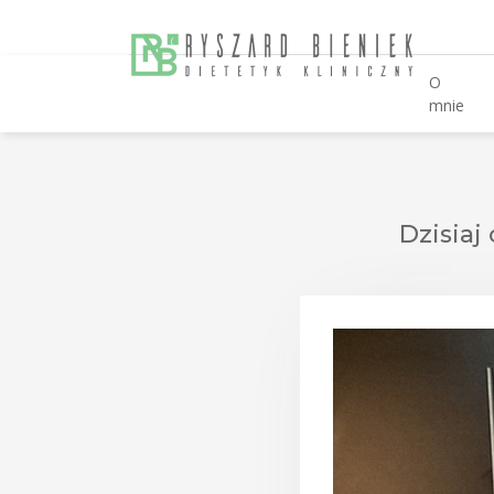
O
mnie
Dzisia