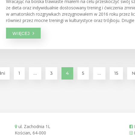
Wracając na boiska trawiaste miałem na celu przeskoczyć swój sz
że dieta oraz indywidualnie dostosowany trening i ćwiczenia zmnie
w amatorskich rozgrywkach zrezygnowałem w 2016 roku przez li
również przez mocne treningi w kulturystyce oraz trójboju. Drugie
WIĘCEJ
ni
1
…
3
4
5
…
15
N
ul. Zachodnia 1L
Kościan, 64-000