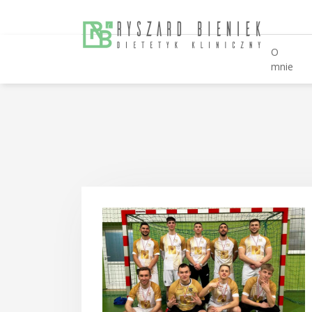
O
mnie