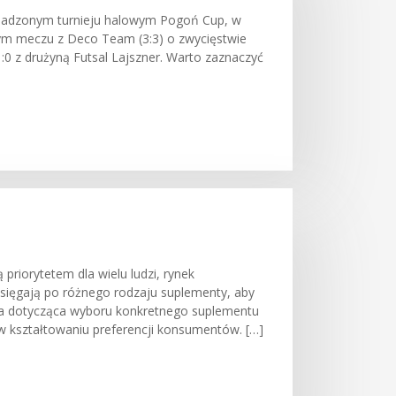
obsadzonym turnieju halowym Pogoń Cup, w
cym meczu z Deco Team (3:3) o zwycięstwie
:0 z drużyną Futsal Lajszner. Warto zaznaczyć
priorytetem dla wielu ludzi, rynek
j sięgają po różnego rodzaju suplementy, aby
zja dotycząca wyboru konkretnego suplementu
w kształtowaniu preferencji konsumentów. […]