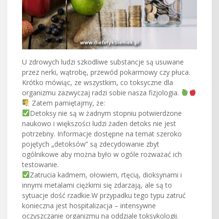
U zdrowych ludzi szkodliwe substancje są usuwane
przez nerki, wątrobę, przewód pokarmowy czy płuca.
Krótko mówiąc, ze wszystkim, co toksyczne dla
organizmu zazwyczaj radzi sobie nasza fizjologia.
Zatem pamiętajmy, że:
Detoksy nie są w żadnym stopniu potwierdzone
naukowo i większości ludzi żaden d
etoks nie jest
potrzebny. Informacje dostępne na temat szeroko
pojętych „detoksów” są zdecydowanie zbyt
ogólnikowe aby można było w ogóle rozważać ich
testowanie.
Zatrucia kadmem, ołowiem, rtęcią, dioksynami i
innymi metalami ciężkimi się zdarzają, ale są to
sytuacje dość rzadkie.W przypadku tego typu zatruć
konieczna jest hospitalizacja – intensywne
oczyszczanie organizmu na oddziale toksykologii.