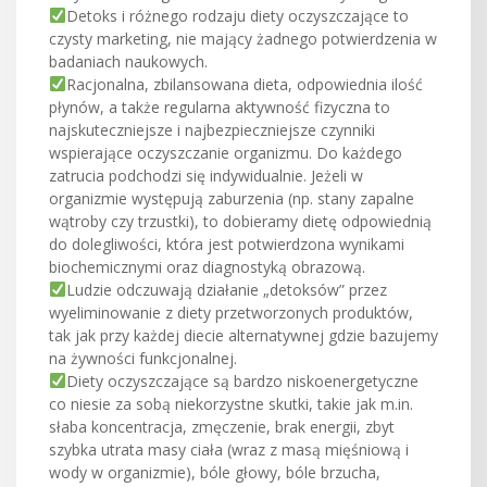
Detoks i różnego rodzaju diety oczyszczające to
czysty marketing, nie mający żadnego potwierdzenia w
badaniach naukowych.
Racjonalna, zbilansowana dieta, odpowiednia ilość
płynów, a także regularna aktywność fizyczna to
najskuteczniejsze i najbezpieczniejsze czynniki
wspierające oczyszczanie organizmu. Do każdego
zatrucia podchodzi się indywidualnie. Jeżeli w
organizmie występują zaburzenia (np. stany zapalne
wątroby czy trzustki), to dobieramy dietę odpowiednią
do dolegliwości, która jest potwierdzona wynikami
biochemicznymi oraz diagnostyką obrazową.
Ludzie odczuwają działanie „detoksów” przez
wyeliminowanie z diety przetworzonych produktów,
tak jak przy każdej diecie alternatywnej gdzie bazujemy
na żywności funkcjonalnej.
Diety oczyszczające są bardzo niskoenergetyczne
co niesie za sobą niekorzystne skutki, takie jak m.in.
słaba koncentracja, zmęczenie, brak energii, zbyt
szybka utrata masy ciała (wraz z masą mięśniową i
wody w organizmie), bóle głowy, bóle brzucha,