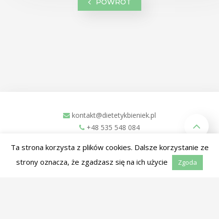
POWRÓT
kontakt@dietetykbieniek.pl
+48 535 548 084
ul. Zachodnia 1L
Ta strona korzysta z plików cookies. Dalsze korzystanie ze
Kościan, 64-000
strony oznacza, że zgadzasz się na ich użycie
Zgoda
Facebook
Instagram
Copyright © Ryszard Bieniek |
Polityka plików cookies