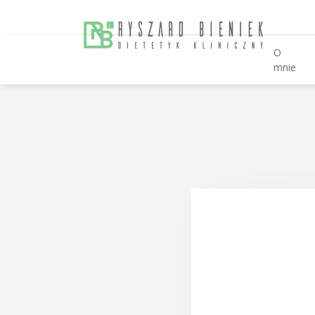
O
mnie