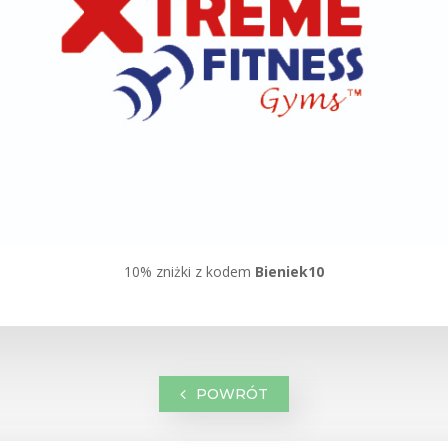
10% zniżki z kodem
Bieniek10
POWRÓT