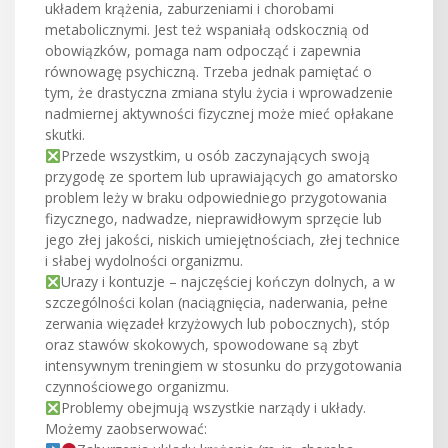
układem krążenia, zaburzeniami i chorobami
metabolicznymi. Jest też wspaniałą odskocznią od
obowiązków, pomaga nam odpocząć i zapewnia
równowagę psychiczną. Trzeba jednak pamiętać o
tym, że drastyczna zmiana stylu życia i wprowadzenie
nadmiernej aktywności fizycznej może mieć opłakane
skutki.
Przede wszystkim, u osób zaczynających swoją
przygodę ze sportem lub uprawiających go amatorsko
problem leży w braku odpowiedniego przygotowania
fizycznego, nadwadze, nieprawidłowym sprzęcie lub
jego złej jakości, niskich umiejętnościach, złej technice
i słabej wydolności organizmu.
Urazy i kontuzje – najczęściej kończyn dolnych, a w
szczególności kolan (naciągnięcia, naderwania, pełne
zerwania więzadeł krzyżowych lub pobocznych), stóp
oraz stawów skokowych, spowodowane są zbyt
intensywnym treningiem w stosunku do przygotowania
czynnościowego organizmu.
Problemy obejmują wszystkie narządy i układy.
Możemy zaobserwować: