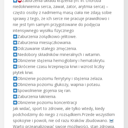
Zaburzenia układu krążenia (m. in. choroba
niedokrwienna serca, zawał, zator, arytmia serca) –
często osoby z nadmierną masą ciała nie zdają sobie
sprawy z tego, że ich serce nie pracuje prawidłowo i
nie jest tym samym przygotowane do podjęcia
intensywnego wysiłku fizycznego
Zaburzenia żołądkowo-jelitowe.
Zaburzenia miesiączkowania.
Odczuwanie stałego zmęczenia.
Niedobory składników mineralnych i witamin.
Obniżenie stężenia hemoglobiny i hematokrytu.
Skrócenie czasu krzepnięcia krwi i wzrost liczby
płytek krwi.
Obniżenie poziomu ferrytyny i stężenia żelaza.
Obniżenia poziomu glukozy, wapnia i potasu.
Spowolnienie gojenia się ran.
Zaburzenia łaknienia.
Obniżenie poziomu koncentracji
Jak widać, sport to zdrowie, ale tylko wtedy, kiedy
podchodzimy do niego z rozsądkiem.Przede wszystkim
spokojnie i powoli, nie od razu Kraków zbudowano.
Warto przeanalizować swoje możliwości, stan zdrowia,