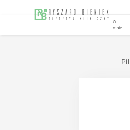
O
mnie
Pi