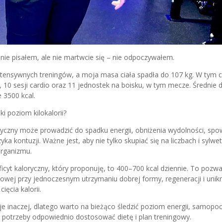
 nie pisałem, ale nie martwcie się – nie odpoczywałem.
intensywnych treningów, a moja masa ciała spadła do 107 kg. W tym 
 10 sesji cardio oraz 11 jednostek na boisku, w tym mecze. Średnie d
 3500 kcal.
i poziom kilokalorii?
oryczny może prowadzić do spadku energii, obniżenia wydolności, spow
a kontuzji. Ważne jest, aby nie tylko skupiać się na liczbach i sylwet
rganizmu.
icyt kaloryczny, który proponuję, to 400–700 kcal dziennie. To pozw
czowej przy jednoczesnym utrzymaniu dobrej formy, regeneracji i uni
ęcia kalorii.
e inaczej, dlatego warto na bieżąco śledzić poziom energii, samopoc
e potrzeby odpowiednio dostosować dietę i plan treningowy.