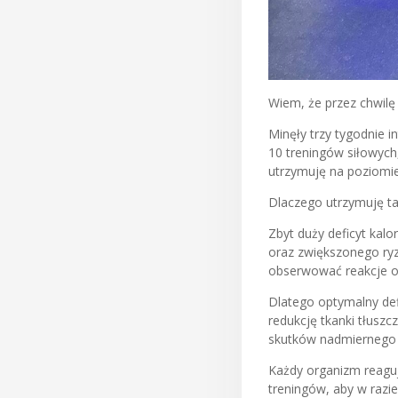
Wiem, że przez chwilę
Minęły trzy tygodnie 
10 treningów siłowych,
utrzymuję na poziomie
Dlaczego utrzymuję tak
Zbyt duży deficyt kal
oraz zwiększonego ryzyk
obserwować reakcje o
Dlatego optymalny def
redukcję tkanki tłusz
skutków nadmiernego ci
Każdy organizm reaguj
treningów, aby w razi