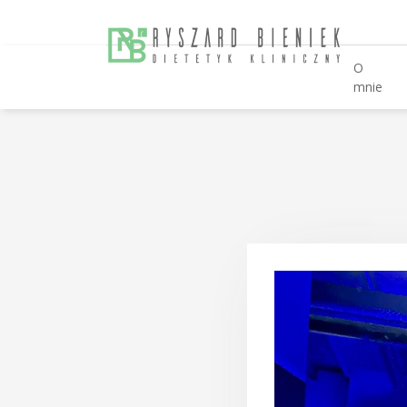
O
mnie